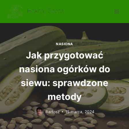
Przejdź
do
treści
NASIONA
Jak przygotować
nasiona ogórków do
siewu: sprawdzone
metody
Bartosz
15 marca, 2024